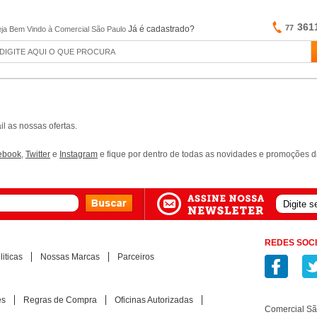
361
77
Já é cadastrado?
ja Bem Vindo à Comercial São Paulo
l as nossas ofertas.
ebook
,
Twitter
e
Instagram
e fique por dentro de todas as novidades e promoções 
REDES SOCI
iticas
Nossas Marcas
Parceiros
es
Regras de Compra
Oficinas Autorizadas
Comercial S