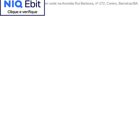
COMERCIAL SÃO PAULO, com sede na Avenida Rui Barbosa, nº 272, Centro, Barreiras/BA, 