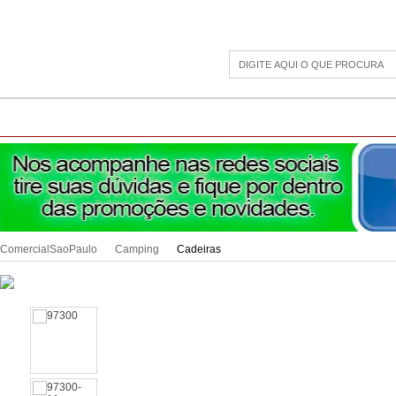
CAMPING
ESPORTE E LAZER
ACESSÓRIOS DIVERSOS
LINHA PET
JAR
ComercialSaoPaulo
Camping
Cadeiras