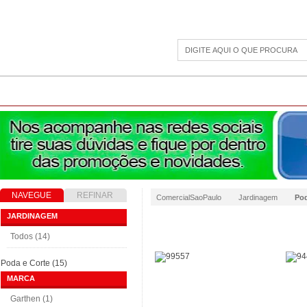
CAMPING
ESPORTE E LAZER
ACESSÓRIOS DIVERSOS
LINHA PET
JAR
NAVEGUE
REFINAR
ComercialSaoPaulo
Jardinagem
Pod
RESULTADO
JARDINAGEM
Todos (14)
Poda e Corte (15)
MARCA
Garthen (1)