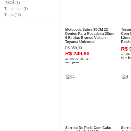
ITECÊ (1)
Tramontina (1)
Trapp (12)
Motopoda Sabre 30CM 22
Tesou
Dentes Para Roçadeira 28mm
Com 
9 Estrias Branco Vulcan
Lâmin
Toyama Universal
Resis
R$ 359,90
R$ 
R$ 249,90
ou
10x
sem ju
ou
10x
de
R$ 24,99
sem juros
Serrote De Poda Com Cabo
Serro