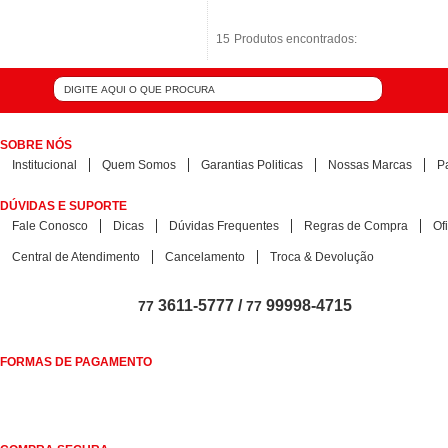
15
15
Produtos encontrados:
Produtos encontrados:
SOBRE NÓS
Institucional
Quem Somos
Garantias Politicas
Nossas Marcas
P
DÚVIDAS E SUPORTE
Fale Conosco
Dicas
Dúvidas Frequentes
Regras de Compra
Of
Central de Atendimento
Cancelamento
Troca & Devolução
3611-5777 /
99998-4715
77
77
FORMAS DE PAGAMENTO