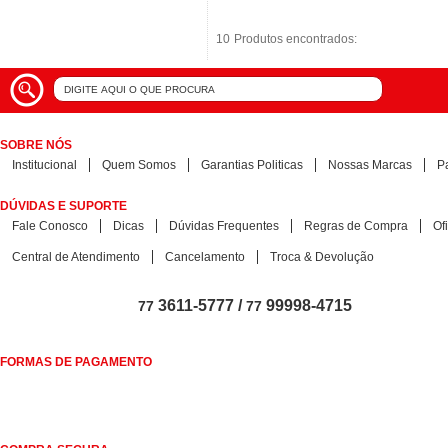
10
10
Produtos encontrados:
Produtos encontrados:
SOBRE NÓS
Institucional
Quem Somos
Garantias Politicas
Nossas Marcas
P
DÚVIDAS E SUPORTE
Fale Conosco
Dicas
Dúvidas Frequentes
Regras de Compra
Of
Central de Atendimento
Cancelamento
Troca & Devolução
3611-5777 /
99998-4715
77
77
FORMAS DE PAGAMENTO