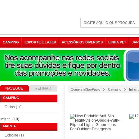
CAMPING
ESPORTE E LAZER
ACESSÓRIOS DIVERSOS
LINHA PET
JAR
NAVEGUE
REFINAR
ComercialSaoPaulo
Camping
Infant
RESULTADO
CAMPING
Todos (10)
Infantil (10)
MARCA
Echolife (1)