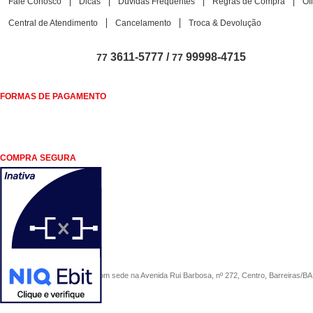
Fale Conosco
Dicas
Dúvidas Frequentes
Regras de Compra
Of
Central de Atendimento
Cancelamento
Troca & Devolução
3611-5777 /
99998-4715
77
77
FORMAS DE PAGAMENTO
COMPRA SEGURA
COMERCIAL SÃO PAULO, com sede na Avenida Rui Barbosa, nº 272, Centro, Barreiras/BA, 