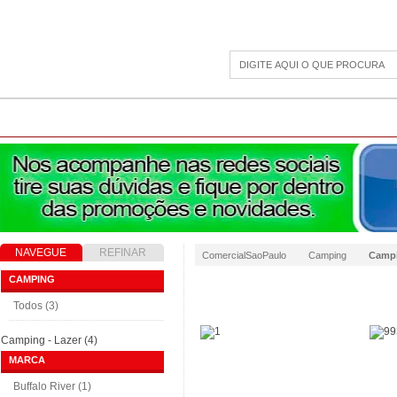
CAMPING
ESPORTE E LAZER
ACESSÓRIOS DIVERSOS
LINHA PET
JAR
NAVEGUE
REFINAR
ComercialSaoPaulo
Camping
Campi
RESULTADO
CAMPING
Todos (3)
Camping - Lazer (4)
MARCA
Buffalo River (1)