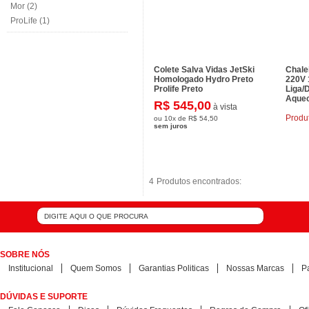
Mor (2)
ProLife (1)
Colete Salva Vidas JetSki
Chalei
Homologado Hydro Preto
220V 
Prolife Preto
Liga/
Aquec
R$ 545,00
à vista
Produ
ou
10x
de
R$ 54,50
sem juros
4
4
Produtos encontrados:
Produtos encontrados:
SOBRE NÓS
Institucional
Quem Somos
Garantias Politicas
Nossas Marcas
P
DÚVIDAS E SUPORTE