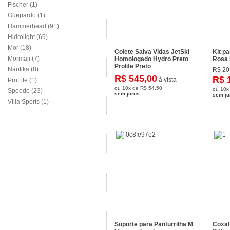
Fischer (1)
Guepardo (1)
Hammerhead (91)
Hidrolight (69)
Mor (18)
Colete Salva Vidas JetSki
Kit p
Mormaii (7)
Homologado Hydro Preto
Rosa
Prolife Preto
Nautika (8)
R$ 20
R$ 545,00
R$ 
à vista
ProLife (1)
ou
10x
de
R$ 54,50
ou
10x
Speedo (23)
sem juros
sem ju
Villa Sports (1)
Suporte para Panturrilha M
Coxal