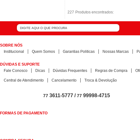
227
227
Produtos encontrados:
Produtos encontrados:
SOBRE NÓS
Institucional
Quem Somos
Garantias Politicas
Nossas Marcas
P
DÚVIDAS E SUPORTE
Fale Conosco
Dicas
Dúvidas Frequentes
Regras de Compra
Of
Central de Atendimento
Cancelamento
Troca & Devolução
3611-5777 /
99998-4715
77
77
FORMAS DE PAGAMENTO