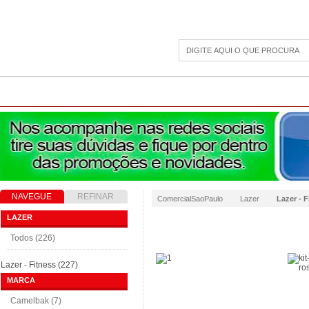
CAMPING
ESPORTE E LAZER
ACESSÓRIOS DIVERSOS
LINHA PET
JAR
NAVEGUE
REFINAR
ComercialSaoPaulo
Lazer
Lazer - F
RESULTADO
LAZER
Todos (226)
Lazer - Fitness (227)
MARCA
Camelbak (7)