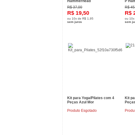
Hammerhead
P Ha
R$ 37,00
R$ 45
R$ 19,50
R$ 
ou
10x
de
R$ 1,95
ou
10x
sem juros
sem ju
Kit para Yoga/Pilates com 4
Kit p
Peças Azul Mor
Peças
Produto Esgotado
Produ