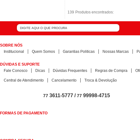
139
139
Produtos encontrados:
Produtos encontrados:
SOBRE NÓS
Institucional
Quem Somos
Garantias Politicas
Nossas Marcas
P
DÚVIDAS E SUPORTE
Fale Conosco
Dicas
Dúvidas Frequentes
Regras de Compra
Of
Central de Atendimento
Cancelamento
Troca & Devolução
3611-5777 /
99998-4715
77
77
FORMAS DE PAGAMENTO