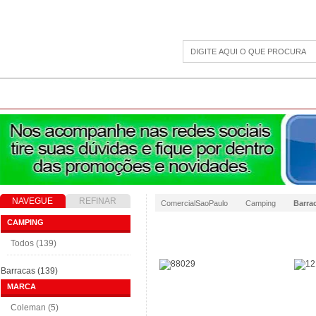
CAMPING
ESPORTE E LAZER
ACESSÓRIOS DIVERSOS
LINHA PET
JAR
NAVEGUE
REFINAR
ComercialSaoPaulo
Camping
Barra
RESULTADO
CAMPING
Todos (139)
Barracas (139)
MARCA
Coleman (5)