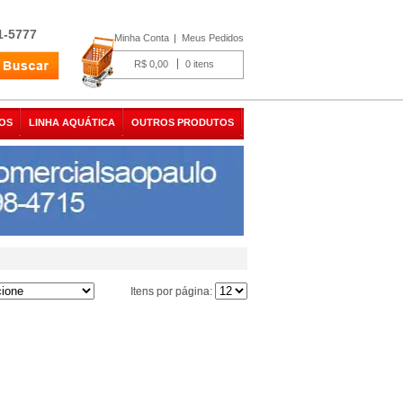
1-5777
Minha Conta
Meus Pedidos
R$ 0,00
0
OS
LINHA AQUÁTICA
OUTROS PRODUTOS
Itens por página:
Itens por página: