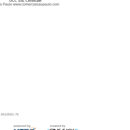
UCC SSL Certificate
ão Paulo www.comercialsaopaulo.com
0.941/0001-76