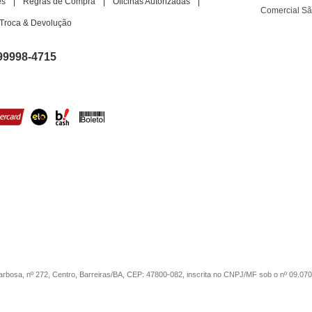
es
Regras de Compra
Oficinas Autorizadas
Comercial S
Troca & Devolução
99998-4715
sa, nº 272, Centro, Barreiras/BA, CEP: 47800-082, inscrita no CNPJ/MF sob o nº 09.07