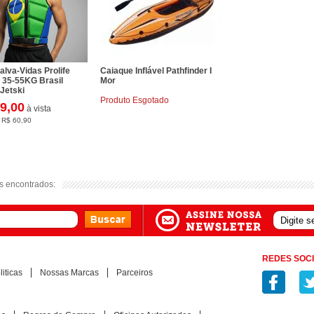
alva-Vidas Prolife
Caiaque Inflável Pathfinder I
 35-55KG Brasil
Mor
 Jetski
Produto Esgotado
9,00
à vista
e
R$ 60,90
s
s encontrados:
s encontrados:
REDES SOCI
iticas
Nossas Marcas
Parceiros