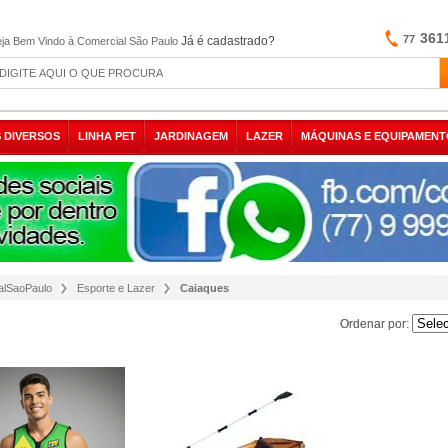
361
77
Já é cadastrado?
ja Bem Vindo à Comercial São Paulo
 DIVERSOS
LINHA PET
JARDINAGEM
LAZER
MÁQUINAS E EQUIPAMENT
alSaoPaulo
Esporte e Lazer
Caiaques
Ordenar por:
Ordenar por: