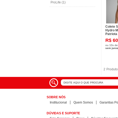
ProLife (1)
Colete S
Hydro M
Patriota
R$ 60
ou
10x
d
sem juro
2
2
Produto
Produto
SOBRE NÓS
Institucional
Quem Somos
Garantias Pol
DÚVIDAS E SUPORTE