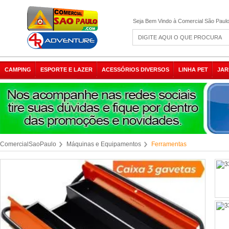
Seja Bem Vindo à Comercial São Paul
CAMPING
ESPORTE E LAZER
ACESSÓRIOS DIVERSOS
LINHA PET
JAR
ComercialSaoPaulo
Máquinas e Equipamentos
Ferramentas