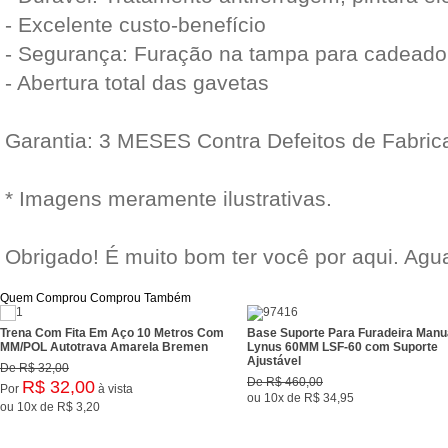
- Excelente custo-benefício
- Segurança: Furação na tampa para cadeado
- Abertura total das gavetas
Garantia: 3 MESES Contra Defeitos de Fabric
* Imagens meramente ilustrativas.
Obrigado! É muito bom ter você por aqui. Ag
Quem Comprou Comprou Também
Trena Com Fita Em Aço 10 Metros Com
Base Suporte Para Furadeira Manu
MM/POL Autotrava Amarela Bremen
Lynus 60MM LSF-60 com Suporte
Ajustável
De
R$ 32,00
De
R$ 460,00
R$ 32,00
Por
à vista
ou
10x
de
R$ 34,95
ou
10x
de
R$ 3,20