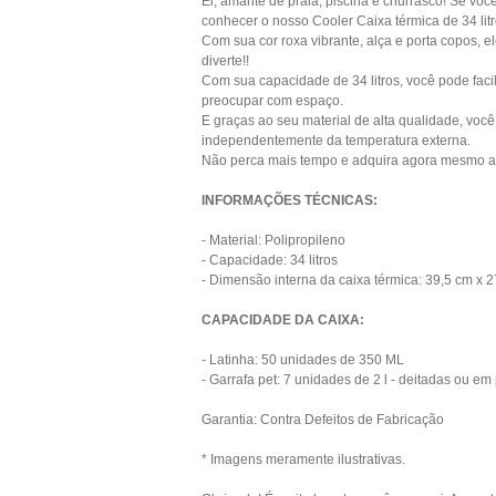
Ei, amante de praia, piscina e churrasco! Se voc
conhecer o nosso Cooler Caixa térmica de 34 litr
Com sua cor roxa vibrante, alça e porta copos, 
diverte!!
Com sua capacidade de 34 litros, você pode faci
preocupar com espaço.
E graças ao seu material de alta qualidade, você 
independentemente da temperatura externa.
Não perca mais tempo e adquira agora mesmo a s
INFORMAÇÕES TÉCNICAS:
- Material: Polipropileno
- Capacidade: 34 litros
- Dimensão interna da caixa térmica: 39,5 cm x 
CAPACIDADE DA CAIXA:
- Latinha: 50 unidades de 350 ML
- Garrafa pet: 7 unidades de 2 l - deitadas ou em
Garantia: Contra Defeitos de Fabricação
* Imagens meramente ilustrativas.