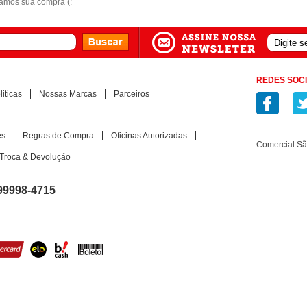
damos sua compra (:
REDES SOCI
iticas
Nossas Marcas
Parceiros
es
Regras de Compra
Oficinas Autorizadas
Comercial S
Troca & Devolução
99998-4715