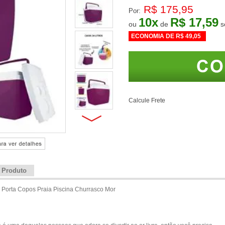
R$ 175,95
Por:
10
x
R$ 17,59
ou
de
ECONOMIA DE
R$ 49,05
Calcule Frete
e Produto
 Porta Copos Praia Piscina Churrasco Mor