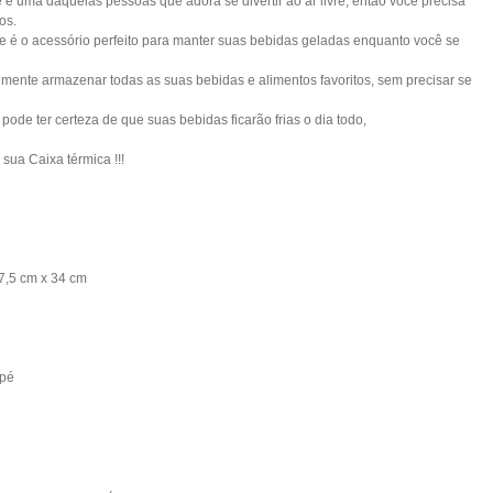
ê é uma daquelas pessoas que adora se divertir ao ar livre, então você precisa
os.
ele é o acessório perfeito para manter suas bebidas geladas enquanto você se
lmente armazenar todas as suas bebidas e alimentos favoritos, sem precisar se
pode ter certeza de que suas bebidas ficarão frias o dia todo,
ua Caixa térmica !!!
27,5 cm x 34 cm
 pé