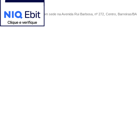
COMERCIAL SÃO PAULO, com sede na Avenida Rui Barbosa, nº 272, Centro, Barreiras/BA, 