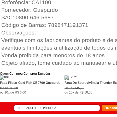
Referência: CA1100
Fornecedor: Guepardo
SAC: 0800-646-5687
Código de Barras: 7898471191371
Observações:
Verifique com os fabricantes do produto e d
eventuais limitações à utilização de todos os 
Venda proibida para menores de 18 anos.
Objeto afiado, tome cuidado ao manusear e uti
Quem Comprou Comprou Também
Faca Filetar Gold Fish CB0700 Guepardo
Faca De Sobrevivência Thunder Ech
De
R$ 89,00
De
R$ 145,00
ou
10x
de
R$ 6,00
ou
10x
de
R$ 10,00