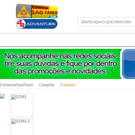
CAMPING
ESPORTE E LAZER
ACESSÓRIOS DIVERSOS
LINHA PET
JAR
ComercialSaoPaulo
Camping
Cutelaria