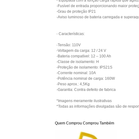
- Equipada com a função carga rápida que agili
-Fusível de entrada proporcionando maior prote
-Grau de proteção IP21
-Aviso luminoso de bateria carregada e supera
- Características:
-Tensão: 110V
-Voltagem da carga: 12 / 24 V
-Bateria compatível: 12 – 100 Ah
-Classe de isolamento: H
-Proteção de isolamento: IPS21S
-Corrente nominal: 10A
-Potência nominal de carga: 160W
-Peso aprox.: 4,5Kg
-Garantia: Contra defeito de fabrica
*Imagens meramente ilustrativas
*Todas as informações divulgadas são de respo
Quem Comprou Comprou Também