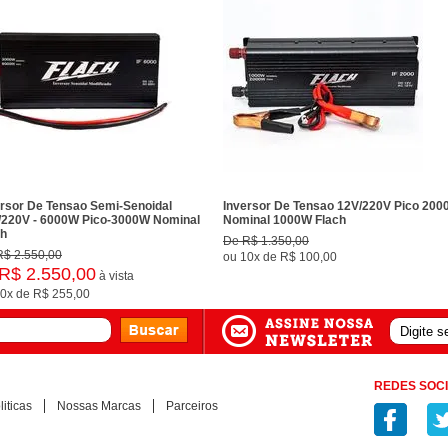
ersor De Tensao Semi-Senoidal
Inversor De Tensao 12V/220V Pico 200
/220V - 6000W Pico-3000W Nominal
Nominal 1000W Flach
ch
De
R$ 1.350,00
R$ 2.550,00
ou
10x
de
R$ 100,00
R$ 2.550,00
à vista
0x
de
R$ 255,00
REDES SOCI
iticas
Nossas Marcas
Parceiros