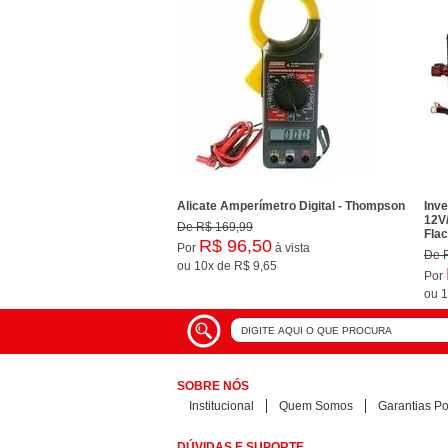
Alicate Amperímetro Digital - Thompson
Inv
12V
De
R$ 169,99
Fla
R$ 96,50
Por
à vista
De
ou
10x
de
R$ 9,65
Por
ou
1
SOBRE NÓS
Institucional
Quem Somos
Garantias Pol
DÚVIDAS E SUPORTE