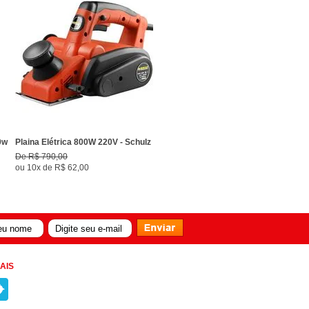
0w
Plaina Elétrica 800W 220V - Schulz
De
R$ 790,00
ou
10x
de
R$ 62,00
AIS