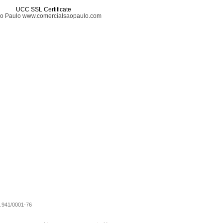
UCC SSL Certificate
ão Paulo www.comercialsaopaulo.com
0.941/0001-76