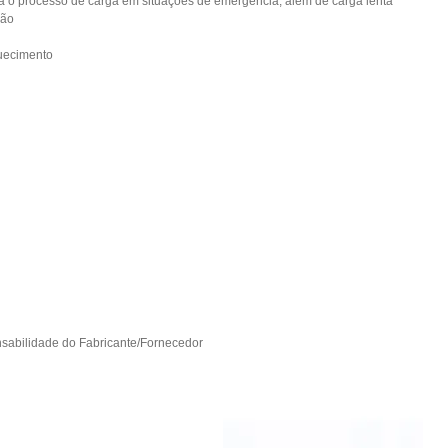
za o processo de carga em situações de emergência, além de carga lenta
ção
quecimento
nsabilidade do Fabricante/Fornecedor