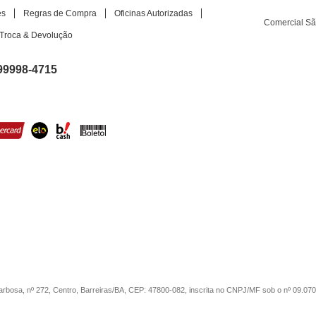
es
Regras de Compra
Oficinas Autorizadas
Comercial S
Troca & Devolução
99998-4715
sa, nº 272, Centro, Barreiras/BA, CEP: 47800-082, inscrita no CNPJ/MF sob o nº 09.07