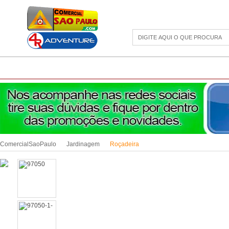
CAMPING
ESPORTE E LAZER
ACESSÓRIOS DIVERSOS
LINHA PET
JAR
ComercialSaoPaulo
Jardinagem
Roçadeira