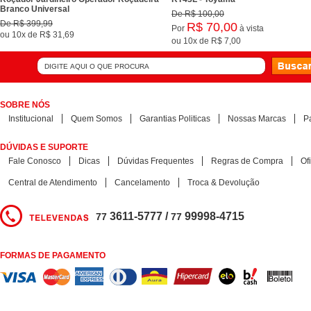
Branco Universal
De
R$ 100,00
De
R$ 399,99
R$ 70,00
Por
à vista
ou
10x
de
R$ 31,69
ou
10x
de
R$ 7,00
SOBRE NÓS
Institucional
Quem Somos
Garantias Politicas
Nossas Marcas
P
DÚVIDAS E SUPORTE
Fale Conosco
Dicas
Dúvidas Frequentes
Regras de Compra
Of
Central de Atendimento
Cancelamento
Troca & Devolução
3611-5777 /
99998-4715
77
77
FORMAS DE PAGAMENTO