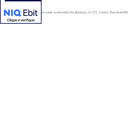
COMERCIAL SÃO PAULO, com sede na Avenida Rui Barbosa, nº 272, Centro, Barreiras/BA, 