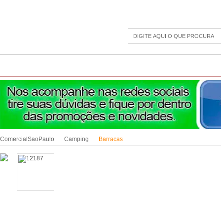
CAMPING
ESPORTE E LAZER
ACESSÓRIOS DIVERSOS
LINHA PET
JAR
ComercialSaoPaulo
Camping
Barracas