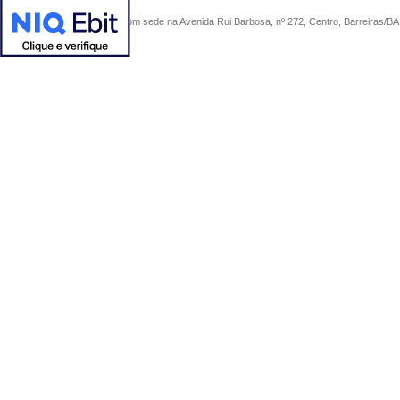
COMERCIAL SÃO PAULO, com sede na Avenida Rui Barbosa, nº 272, Centro, Barreiras/BA, 