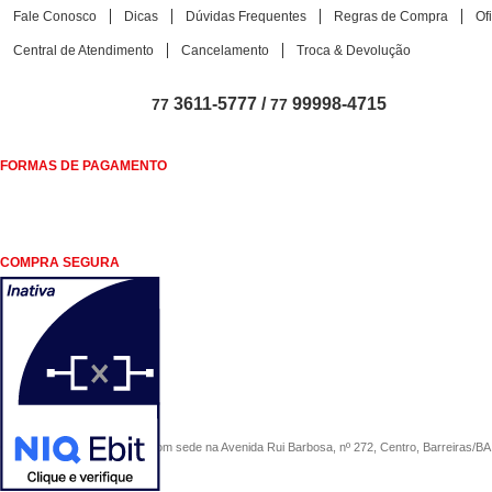
Fale Conosco
Dicas
Dúvidas Frequentes
Regras de Compra
Of
Central de Atendimento
Cancelamento
Troca & Devolução
3611-5777 /
99998-4715
77
77
FORMAS DE PAGAMENTO
COMPRA SEGURA
COMERCIAL SÃO PAULO, com sede na Avenida Rui Barbosa, nº 272, Centro, Barreiras/BA, 