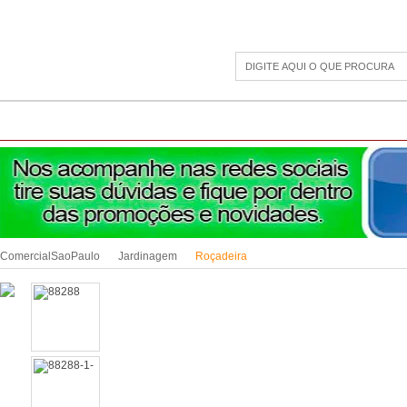
CAMPING
ESPORTE E LAZER
ACESSÓRIOS DIVERSOS
LINHA PET
JAR
ComercialSaoPaulo
Jardinagem
Roçadeira