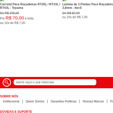
Carretel Para Roçadeiras RT26L / RT33L /
Lamina de 3 Pontas Para Roçadeir
RT43L - Toyama
3,8mm - Itecê
De
R$ 100,00
De
R$ 82,99
R$ 70,00
ou
10x
de
R$ 7,00
Por
à vista
ou
10x
de
R$ 7,00
SOBRE NÓS
Institucional
Quem Somos
Garantias Politicas
Nossas Marcas
P
DÚVIDAS E SUPORTE