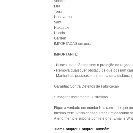
Vonder
Lira
Terra
Husqvarna
Vant
Nakasaki
Honda
Garden
IMPORTADAS em geral
IMPORTANTE:
- Nunca use a lâmina sem a proteção da roçadei
- Remova quaisquer obstáculos que possam causar
- Mantenhas pessoas e animais a uma distância
Garantia: Contra Defeitos de Fabricação
* Imagens meramente ilustrativas.
Fique a vontade em montar Kits com tudo que pre
mesmo frete. Ainda conseguimos um desconto se 
Atendimento e suporte por Telefone, Email e Wh
Quem Comprou Comprou Também