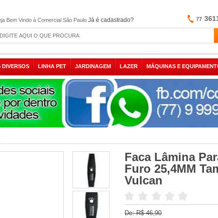
361
77
Já é cadastrado?
ja Bem Vindo à Comercial São Paulo
 DIVERSOS
LINHA PET
JARDINAGEM
LAZER
MÁQUINAS E EQUIPAMENT
a
Faca Lâmina Par
Furo 25,4MM T
Vulcan
De:
R$ 46,90