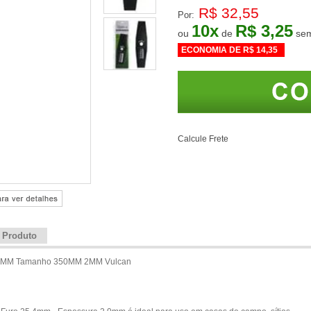
R$ 32,55
Por:
10
x
R$ 3,25
ou
de
ECONOMIA DE
R$ 14,35
Calcule Frete
e Produto
5,4MM Tamanho 350MM 2MM Vulcan