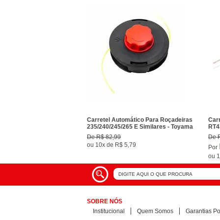
Carretel Automático Para Roçadeiras
Carr
235/240/245/265 E Similares - Toyama
RT4
De
R$ 82,99
De
ou
10x
de
R$ 5,79
Por
ou
1
SOBRE NÓS
Institucional
Quem Somos
Garantias Pol