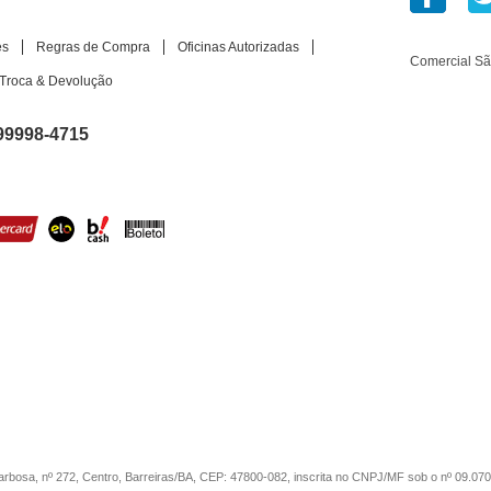
es
Regras de Compra
Oficinas Autorizadas
Comercial S
Troca & Devolução
99998-4715
sa, nº 272, Centro, Barreiras/BA, CEP: 47800-082, inscrita no CNPJ/MF sob o nº 09.07