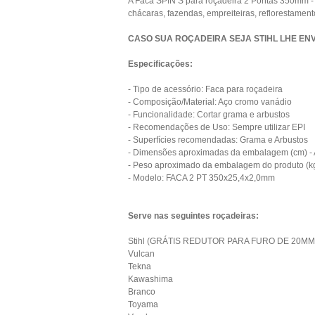
A Faca SPIN S para roçadeira 2 Pontas 350mm - 
chácaras, fazendas, empreiteiras, reflorestamento
CASO SUA ROÇADEIRA SEJA STIHL LHE EN
Especificações:
- Tipo de acessório: Faca para roçadeira
- Composição/Material: Aço cromo vanádio
- Funcionalidade: Cortar grama e arbustos
- Recomendações de Uso: Sempre utilizar EPI
- Superfícies recomendadas: Grama e Arbustos
- Dimensões aproximadas da embalagem (cm) -
- Peso aproximado da embalagem do produto (k
- Modelo: FACA 2 PT 350x25,4x2,0mm
Serve nas seguintes roçadeiras:
Stihl (GRÁTIS REDUTOR PARA FURO DE 20MM
Vulcan
Tekna
Kawashima
Branco
Toyama