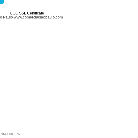
UCC SSL Certificate
ão Paulo www.comercialsaopaulo.com
0.941/0001-76