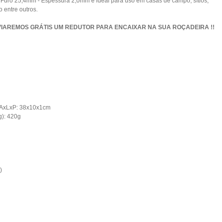
Furo 25,4mm - Espessura 2,0mm é ideal para uso em casas de campo, sítios,
 entre outros.
VIAREMOS GRÁTIS UM REDUTOR PARA ENCAIXAR NA SUA ROÇADEIRA !!
 AxLxP: 38x10x1cm
g): 420g
)