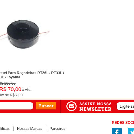
etel Para Roçadeiras RT26L / RT33L /
3L - Toyama
R$ 100,00
R$ 70,00
à vista
0x
de
R$ 7,00
REDES SOCI
iticas
Nossas Marcas
Parceiros