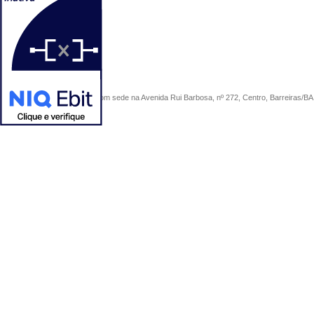
COMERCIAL SÃO PAULO, com sede na Avenida Rui Barbosa, nº 272, Centro, Barreiras/BA, 