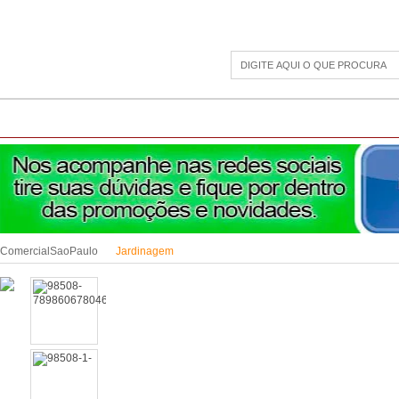
CAMPING
ESPORTE E LAZER
ACESSÓRIOS DIVERSOS
LINHA PET
JAR
ComercialSaoPaulo
Jardinagem