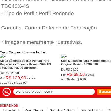
TBC40X-4S
- Tipo de Perfil: Perfil Redondo
Garantia: Contra Defeitos de Fabricação
* Imagens meramente ilustrativas.
Quem Comprou Comprou Também
Kit 03 Lâminas Faca 2 Pontas Para
Selo Mecânico Para Motobomba B4
Roçadeiras Toyama Branco Stihl FS
Original Branco 13202590
160/220/280/290 Universal
De
R$ 69,00
De
R$ 129,90
R$ 69,00
Por
à vista
R$ 129,90
Por
à vista
ou
10x
de
R$ 6,90
ou
10x
de
R$ 12,99
SOBRE NÓS
Institucional
Quem Somos
Garantias Politicas
Nossas Marcas
P