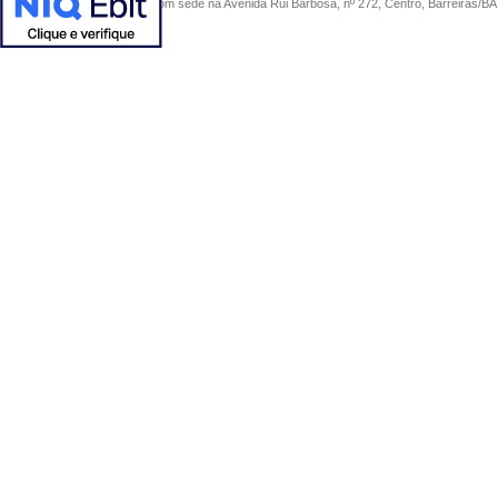
COMERCIAL SÃO PAULO, com sede na Avenida Rui Barbosa, nº 272, Centro, Barreiras/BA, 