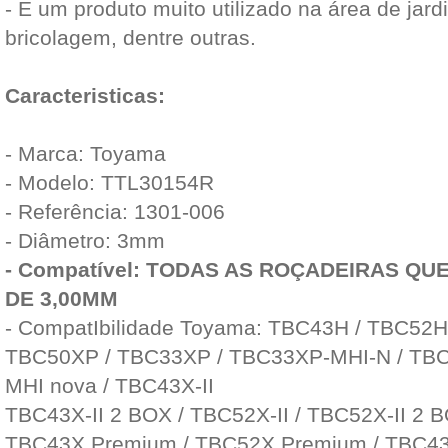
- É um produto muito utilizado na área de jar
bricolagem, dentre outras.
Caracteristicas:
- Marca: Toyama
- Modelo: TTL30154R
- Referência: 1301-006
- Diâmetro: 3mm
- Compatível: TODAS AS ROÇADEIRAS QU
DE 3,00MM
- CompatIbilidade Toyama: TBC43H / TBC52H
TBC50XP / TBC33XP / TBC33XP-MHI-N / TB
MHI nova / TBC43X-II
TBC43X-II 2 BOX / TBC52X-II / TBC52X-II 2 B
TBC43X Premium / TBC52X Premium / TBC4