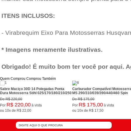
ITENS INCLUSOS:
- Virabrequim Eixo Para Motosserras Husqvar
* Imagens meramente ilustrativas.
Obrigado! É muito bom ter você por aqui. 
Quem Comprou Comprou Também
Sabre Maciço 30D 14 Polegadas Ponta
Carburador Compatível Motosserra
Dura Motosserra Stihl 025/170/180/210/250
MS 290/310/039/390/440/460 Spin
De
R$ 220,00
De
R$ 175,00
R$ 220,00
R$ 175,00
Por
à vista
Por
à vista
ou
10x
de
R$ 22,00
ou
10x
de
R$ 17,50