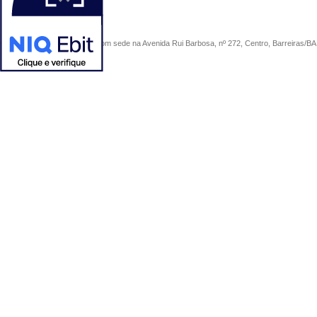
COMERCIAL SÃO PAULO, com sede na Avenida Rui Barbosa, nº 272, Centro, Barreiras/BA, 