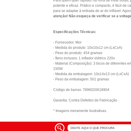
Para quem quer rapidez na hora de inflar boias, pi
potente e eficaz. Prático e compacto, é fácil de 
para se adaptar à entrada de ar do inflável. Agora
atenção! Não esqueça de verificar se a voltag
Especificações Técnicas:
- Fornecedor: Mor
- Medida do produto: 10x10x12 cm (LxCxA)
- Peso do produto: 454 gramas
- Ítens inclusos: 1 inflador elétrico 220v
- Material (Composição): 3 bicos de diferentes 
150W
- Medida da embalagem: 10x14x13 cm (LxCxA)
- Peso da embalagem: 501 gramas
Código de barras: 7896020618904
Garantia: Contra Defeitos de Fabricação
* Imagens meramente ilustrativas.