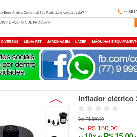
361
77
Já é cadastrado?
ja Bem Vindo à Comercial São Paulo
 DIVERSOS
LINHA PET
JARDINAGEM
LAZER
MÁQUINAS E EQUIPAMENT
Inflador elétrico
De:
R$ 200,00
R$ 150,00
Por:
10
x
R$ 15,00