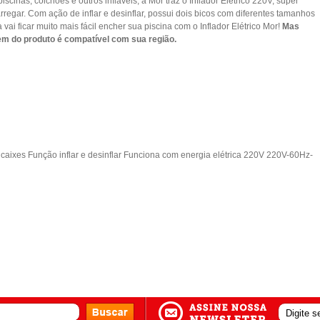
scinas, colchões e outros infláveis, a Mor traz o Inflador Elétrico 220V, super
carregar. Com ação de inflar e desinflar, possui dois bicos com diferentes tamanhos
 vai ficar muito mais fácil encher sua piscina com o Inflador Elétrico Mor!
Mas
em do produto é compatível com sua região.
encaixes Função inflar e desinflar Funciona com energia elétrica 220V 220V-60Hz-