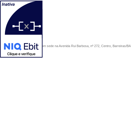
COMERCIAL SÃO PAULO, com sede na Avenida Rui Barbosa, nº 272, Centro, Barreiras/BA, 