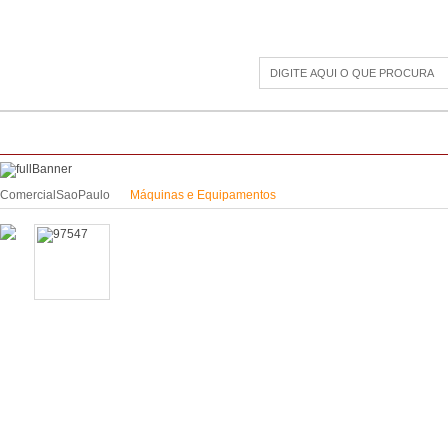
CAMPING
ESPORTE E LAZER
ACESSÓRIOS DIVERSOS
LINHA PET
JAR
ComercialSaoPaulo
Máquinas e Equipamentos