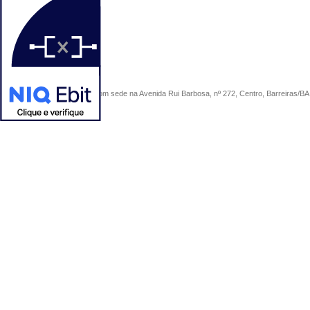
COMERCIAL SÃO PAULO, com sede na Avenida Rui Barbosa, nº 272, Centro, Barreiras/BA, 