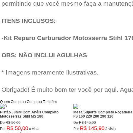
permitindo que você mesmo faça a manutençã
ITENS INCLUSOS:
-Kit Reparo Carburador Motosserra Stihl 17
OBS: NÃO INCLUI AGULHAS
* Imagens meramente ilustrativas.
Obrigado! É muito bom ter você por aqui. Ag
Quem Comprou Comprou Também
Pistão 38MM Com Anéis Completo
Mesa Suporte Completo Roçadeiras
Motosserras Stihl MS 180
FS 160 220 280 290 320
De
R$ 50,00
De
R$ 145,90
R$ 50,00
R$ 145,90
Por
à vista
Por
à vista