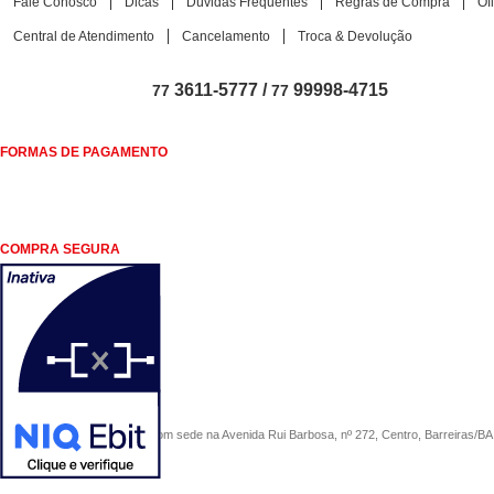
Fale Conosco
Dicas
Dúvidas Frequentes
Regras de Compra
Of
Central de Atendimento
Cancelamento
Troca & Devolução
3611-5777 /
99998-4715
77
77
FORMAS DE PAGAMENTO
COMPRA SEGURA
COMERCIAL SÃO PAULO, com sede na Avenida Rui Barbosa, nº 272, Centro, Barreiras/BA, 