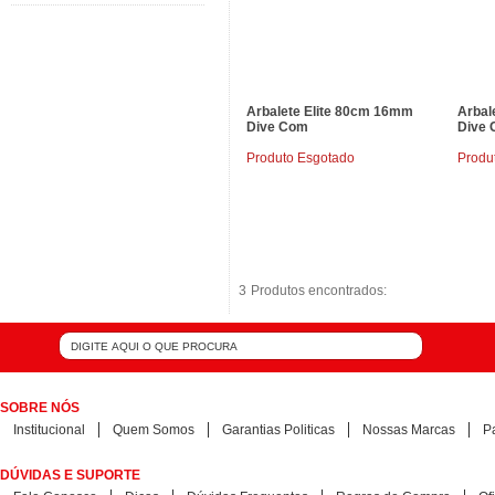
Arbalete Elite 80cm 16mm
Arbal
Dive Com
Dive
Produto Esgotado
Produ
3
3
Produtos encontrados:
Produtos encontrados:
SOBRE NÓS
Institucional
Quem Somos
Garantias Politicas
Nossas Marcas
P
DÚVIDAS E SUPORTE