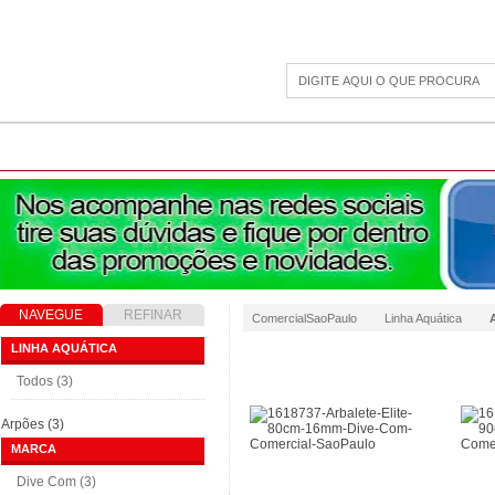
CAMPING
ESPORTE E LAZER
ACESSÓRIOS DIVERSOS
LINHA PET
JAR
NAVEGUE
REFINAR
ComercialSaoPaulo
Linha Aquática
RESULTADO
LINHA AQUÁTICA
Todos (3)
Arpões (3)
MARCA
Dive Com (3)