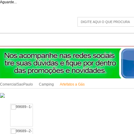
Aguarde...
CAMPING
ESPORTE E LAZER
ACESSÓRIOS DIVERSOS
LINHA PET
JAR
ComercialSaoPaulo
Camping
Artefatos a Gás