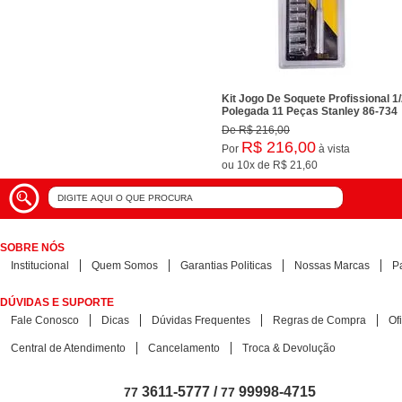
Kit Jogo De Soquete Profissional 1
Polegada 11 Peças Stanley 86-734
De
R$ 216,00
R$ 216,00
Por
à vista
ou
10x
de
R$ 21,60
SOBRE NÓS
Institucional
Quem Somos
Garantias Politicas
Nossas Marcas
P
DÚVIDAS E SUPORTE
Fale Conosco
Dicas
Dúvidas Frequentes
Regras de Compra
Of
Central de Atendimento
Cancelamento
Troca & Devolução
3611-5777 /
99998-4715
77
77