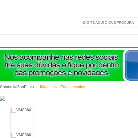
CAMPING
ESPORTE E LAZER
ACESSÓRIOS DIVERSOS
LINHA PET
JAR
ComercialSaoPaulo
Máquinas e Equipamentos