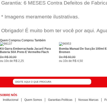
Garantia: 6 MESES Contra Defeitos de Fabric
* Imagens meramente ilustrativas.
Obrigado! É muito bom ter você por aqui. Ag
Quem Comprou Comprou Também
Kit Garra Emborrachada Jacaré Para
Bomba Manual De Sucção 100ml 8
Bateria 50A Preto E Vermelho Flach
Bremen
De
R$ 30,00
De
R$ 60,00
ou
10x
de
R$ 2,25
ou
10x
de
R$ 4,50
SOBRE NÓS
Institucional
Quem Somos
Garantias Politicas
Nossas Marcas
P