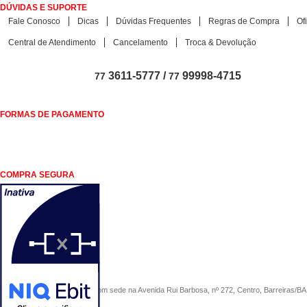
DÚVIDAS E SUPORTE
Fale Conosco
Dicas
Dúvidas Frequentes
Regras de Compra
Of
Central de Atendimento
Cancelamento
Troca & Devolução
3611-5777 /
99998-4715
77
77
FORMAS DE PAGAMENTO
COMPRA SEGURA
COMERCIAL SÃO PAULO, com sede na Avenida Rui Barbosa, nº 272, Centro, Barreiras/BA, 