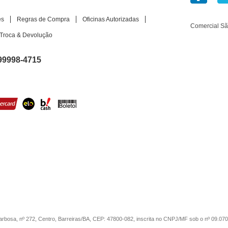
es
Regras de Compra
Oficinas Autorizadas
Comercial S
Troca & Devolução
99998-4715
sa, nº 272, Centro, Barreiras/BA, CEP: 47800-082, inscrita no CNPJ/MF sob o nº 09.07