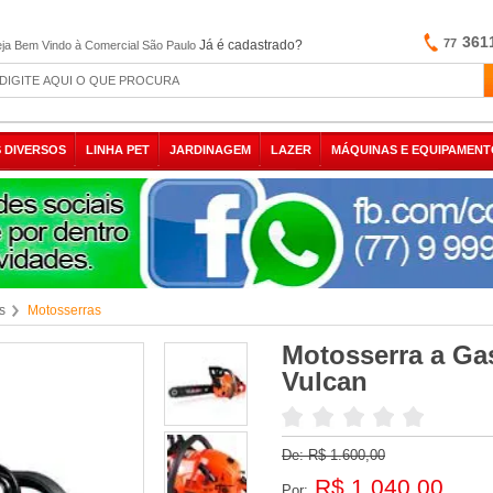
361
77
Já é cadastrado?
ja Bem Vindo à Comercial São Paulo
 DIVERSOS
LINHA PET
JARDINAGEM
LAZER
MÁQUINAS E EQUIPAMENT
s
Motosserras
Motosserra a Ga
Vulcan
De:
R$ 1.600,00
R$ 1.040,00
Por: