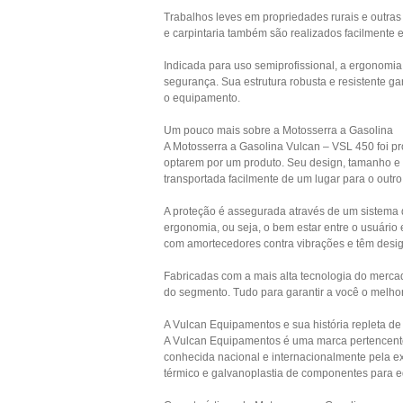
Trabalhos leves em propriedades rurais e outras
e carpintaria também são realizados facilmente
Indicada para uso semiprofissional, a ergonomi
segurança. Sua estrutura robusta e resistente g
o equipamento.
Um pouco mais sobre a Motosserra a Gasolina
A Motosserra a Gasolina Vulcan – VSL 450 foi p
optarem por um produto. Seu design, tamanho e 
transportada facilmente de um lugar para o outr
A proteção é assegurada através de um sistema 
ergonomia, ou seja, o bem estar entre o usuári
com amortecedores contra vibrações e têm design 
Fabricadas com a mais alta tecnologia do merc
do segmento. Tudo para garantir a você o melh
A Vulcan Equipamentos e sua história repleta de
A Vulcan Equipamentos é uma marca pertencente
conhecida nacional e internacionalmente pela e
térmico e galvanoplastia de componentes para e