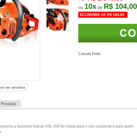
10
x
R$ 104,00
ou
de
ECONOMIA DE
R$ 560,00
Calcule Frete
e Produto
tosserra a Gasolina Vulcan VSL 450 foi criada para o uso ocasional e para quem
m.