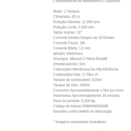
Características da Motosserra a -Gasolina:
Motor: 2 Tempos
Cilindrada: 45 cc
Rotação Máxima: 11.000 rpm
Rotação Lenta: 3.000 rpm
Sabre Vulcan: 16"
Corrente Dentes Oregon de 28 Dentes
Corrente Passo: 3/8
Corrente Bitola: 1,5 mm
Ignição: Eletrônica
Arranque: Manual C/ Mola Retrátil
Amortecedores: Sim
Carburador Membrana De Alta Eficiência
Combustível Gás. C/ Óleo 2t
Tanque de combustível: 520ml
Tanque de óleo: 260ml
Consumo: Aproximadamente 1 litro por hora
Autonomia: Aproximadamente 30 minutos
Peso do produto: 6,300 kg
Código de barras:7898948656396
Garantia contra defeito de fabricação
* Imagens meramente ilustrativas.