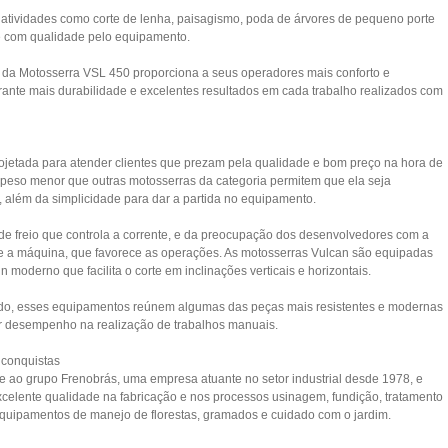
 atividades como corte de lenha, paisagismo, poda de árvores de pequeno porte
 e com qualidade pelo equipamento.
a da Motosserra VSL 450 proporciona a seus operadores mais conforto e
arante mais durabilidade e excelentes resultados em cada trabalho realizados com
rojetada para atender clientes que prezam pela qualidade e bom preço na hora de
peso menor que outras motosserras da categoria permitem que ela seja
o, além da simplicidade para dar a partida no equipamento.
de freio que controla a corrente, e da preocupação dos desenvolvedores com a
o e a máquina, que favorece as operações. As motosserras Vulcan são equipadas
moderno que facilita o corte em inclinações verticais e horizontais.
ado, esses equipamentos reúnem algumas das peças mais resistentes e modernas
or desempenho na realização de trabalhos manuais.
 conquistas
 ao grupo Frenobrás, uma empresa atuante no setor industrial desde 1978, e
xcelente qualidade na fabricação e nos processos usinagem, fundição, tratamento
quipamentos de manejo de florestas, gramados e cuidado com o jardim.