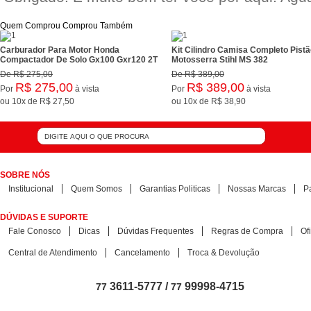
Quem Comprou Comprou Também
Carburador Para Motor Honda
Kit Cilindro Camisa Completo Pis
Compactador De Solo Gx100 Gxr120 2T
Motosserra Stihl MS 382
De
R$ 275,00
De
R$ 389,00
R$ 275,00
R$ 389,00
Por
à vista
Por
à vista
ou
10x
de
R$ 27,50
ou
10x
de
R$ 38,90
SOBRE NÓS
Institucional
Quem Somos
Garantias Politicas
Nossas Marcas
P
DÚVIDAS E SUPORTE
Fale Conosco
Dicas
Dúvidas Frequentes
Regras de Compra
Of
Central de Atendimento
Cancelamento
Troca & Devolução
3611-5777 /
99998-4715
77
77