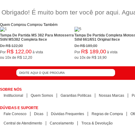
Obrigado! É muito bom ter você por aqui. Ag
Quem Comprou Comprou Também
Tampa De Partida MS 382 Para Motosserra
Tampa De Partida Completa Motos
Stihl MS382 Completa Itece
Sthil 661/651 Original Itece
De
R$ 122,00
De
R$ 189,00
R$ 122,00
R$ 189,00
Por
à vista
Por
à vista
ou
10x
de
R$ 12,20
ou
10x
de
R$ 18,90
SOBRE NÓS
Institucional
Quem Somos
Garantias Politicas
Nossas Marcas
P
DÚVIDAS E SUPORTE
Fale Conosco
Dicas
Dúvidas Frequentes
Regras de Compra
Of
Central de Atendimento
Cancelamento
Troca & Devolução