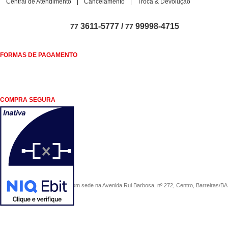
Central de Atendimento
Cancelamento
Troca & Devolução
3611-5777 /
99998-4715
77
77
FORMAS DE PAGAMENTO
COMPRA SEGURA
COMERCIAL SÃO PAULO, com sede na Avenida Rui Barbosa, nº 272, Centro, Barreiras/BA, 