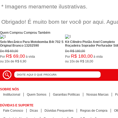
* Imagens meramente ilustrativas.
Obrigado! É muito bom ter você por aqui. Ag
Quem Comprou Comprou Também
Selo Mecânico Para Motobomba B4t 702 S
Kit Cilindro Pistão Anel Completo
Original Branco 13202590
Roçadeira Soprador Perfurador Sti
De
R$ 69,00
De
R$ 180,00
R$ 69,00
R$ 180,00
Por
à vista
Por
à vista
ou
10x
de
R$ 6,90
ou
10x
de
R$ 18,00
SOBRE NÓS
Institucional
Quem Somos
Garantias Politicas
Nossas Marcas
P
DÚVIDAS E SUPORTE
Fale Conosco
Dicas
Dúvidas Frequentes
Regras de Compra
Of