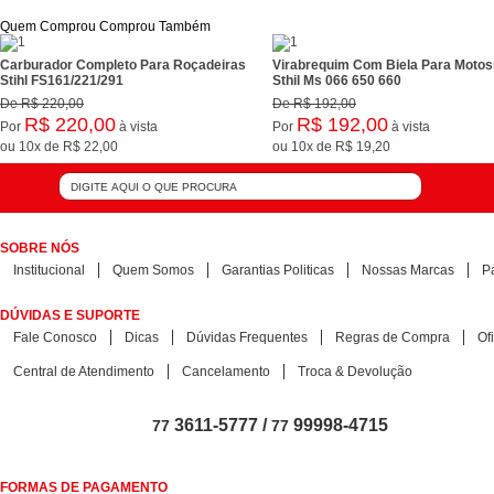
Quem Comprou Comprou Também
Carburador Completo Para Roçadeiras
Virabrequim Com Biela Para Motos
Stihl FS161/221/291
Sthil Ms 066 650 660
De
R$ 220,00
De
R$ 192,00
R$ 220,00
R$ 192,00
Por
à vista
Por
à vista
ou
10x
de
R$ 22,00
ou
10x
de
R$ 19,20
SOBRE NÓS
Institucional
Quem Somos
Garantias Politicas
Nossas Marcas
P
DÚVIDAS E SUPORTE
Fale Conosco
Dicas
Dúvidas Frequentes
Regras de Compra
Of
Central de Atendimento
Cancelamento
Troca & Devolução
3611-5777 /
99998-4715
77
77
FORMAS DE PAGAMENTO