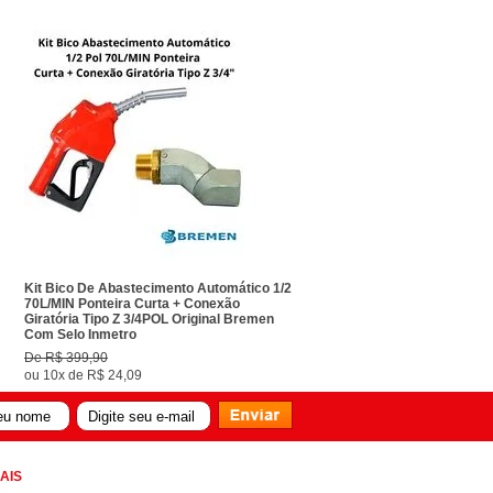
Kit Bico De Abastecimento Automático 1/2
70L/MIN Ponteira Curta + Conexão
Giratória Tipo Z 3/4POL Original Bremen
Com Selo Inmetro
De
R$ 399,90
ou
10x
de
R$ 24,09
AIS