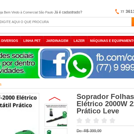
361
77
Já é cadastrado?
ja Bem Vindo à Comercial São Paulo
 DIVERSOS
LINHA PET
JARDINAGEM
LAZER
MÁQUINAS E EQUIPAMENT
s
Soprador Folhas
Elétrico 2000W 
Prático Leve
De:
R$ 399,99