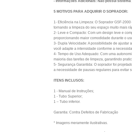
- Informações Adicionais: Não possui sistema 
5 MOTIVOS PARA ADQUIRIR O SOPRADOR:
1- Eficiência na Limpeza: O Soprador GSF-2000 é
tornando a limpeza do seu espaço muito mais ráp
2- Leve e Compacto: Com um design leve e compac
proporcionando maior comodidade durante o us
3- Dupla Velocidade: A possibilidade de ajustar 
você adapte a intensidade conforme a necessid
4- Tempo de Uso Adequado: Com uma autonomia d
maioria das tarefas de limpeza, garantindo pratic
5- Segurança Garantida: O soprador foi projetad
a necessidade de pausas regulares para evitar 
ITENS INCLUSOS:
1 - Manual de Instruções;
1 - Tubo Superior;
1 – Tubo inferior.
Garantia: Contra Defeitos de Fabricação
* Imagens meramente ilustrativas.