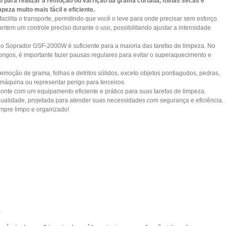
 para realizar a remoção ou varrição da grama cortada, folhas secas e
mpeza muito mais fácil e eficiente.
cilita o transporte, permitindo que você o leve para onde precisar sem esforço.
tem um controle preciso durante o uso, possibilitando ajustar a intensidade
 Soprador GSF-2000W é suficiente para a maioria das tarefas de limpeza. No
s longos, é importante fazer pausas regulares para evitar o superaquecimento e
moção de grama, folhas e detritos sólidos, exceto objetos pontiagudos, pedras,
máquina ou representar perigo para terceiros.
nte com um equipamento eficiente e prático para suas tarefas de limpeza.
alidade, projetada para atender suas necessidades com segurança e eficiência.
mpre limpo e organizado!
a