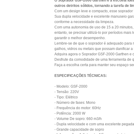
O Soprador GSF-2000 Garthen é a escolha ideal
outros detritos sólidos, tornando a tarefa de li
Com um design leve e compacto, esse soprador fa
Sua dupla velocidade e excelente manuseio garan
conforme a necessidade da limpeza.
Com uma autonomia de uso de 15 a 20 minutos, o
entanto, se precisar utilizá-lo por períodos mai
garantir o melhor desempenho.
Lembre-se de que o soprador é adequado para re
galhos, vidros ou metais que possam danificar a 
Adquira agora o Soprador GSF-2000 Garthen e co
Desfrute da comodidade de uma ferramenta de qu
Faça a escolha certa para manter seu espaço se
ESPECIFICAÇÕES TÉCNICAS:
- Modelo: GSF-2000
- Tensão: 220V
- Tipo: Elétrico
- Número de fases: Mono
- Frequência do motor: 60Hz
- Potência: 2000 W
- Volume De sopro: 660 m3/h
- Dupla velocidade e com uma excelente pegad
- Grande capacidade de sopro