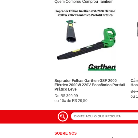
Quem Comprou Comprou Também
Soprador Folhas Garthen GSF-2000
Câm
Elétrico 2000W 220V Econômico Portátil
Hon
Prático Leve
De
De
R$ 399,99
ou
1
ou
10x
de
R$ 29,50
SOBRE NÓS