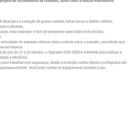
próprio de recolhimento de resíduos, tanto como a função trituradores
 ideal para a remoção de grama cortada, folhas secas e detritos sólidos,
ida e eficiente.
to, esse soprador é fácil de transportar para onde você precisar,
o.
a velocidade do soprador oferece maior controle sobre o trabalho, permitindo que
ade da limpeza.
e uso de 15 a 20 minutos, o Soprador GSF-2000 é suficiente para realizar a
idade e eficiência.
o para trabalhar com segurança, desde a proteção contra objetos pontiagudos até
superaquecimento. Você pode confiar no equipamento durante o uso.