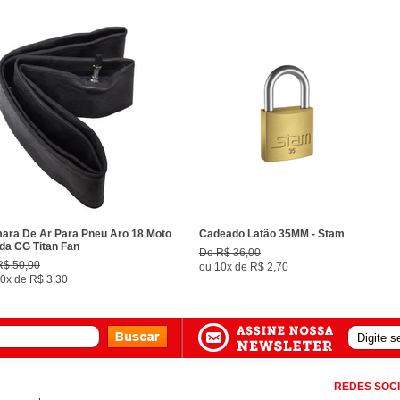
ara De Ar Para Pneu Aro 18 Moto
Cadeado Latão 35MM - Stam
da CG Titan Fan
De
R$ 36,00
R$ 50,00
ou
10x
de
R$ 2,70
0x
de
R$ 3,30
REDES SOCI