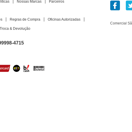
iticas
Nossas Marcas
Parceiros
es
Regras de Compra
Oficinas Autorizadas
Comercial S
Troca & Devolução
99998-4715