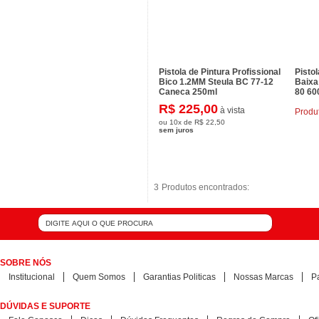
Pistola de Pintura Profissional
Pistol
Bico 1.2MM Steula BC 77-12
Baixa
Caneca 250ml
80 60
R$ 225,00
à vista
Produ
ou
10x
de
R$ 22,50
sem juros
3
3
Produtos encontrados:
Produtos encontrados:
SOBRE NÓS
Institucional
Quem Somos
Garantias Politicas
Nossas Marcas
P
DÚVIDAS E SUPORTE