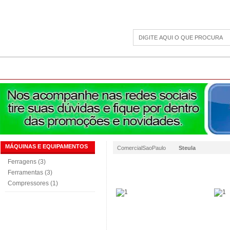
CAMPING
ESPORTE E LAZER
ACESSÓRIOS DIVERSOS
LINHA PET
JAR
MÁQUINAS E EQUIPAMENTOS
ComercialSaoPaulo
Steula
Ferragens (3)
Ferramentas (3)
Compressores (1)