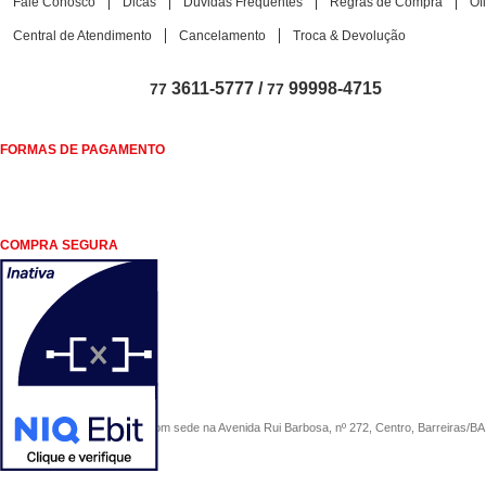
Fale Conosco
Dicas
Dúvidas Frequentes
Regras de Compra
Of
Central de Atendimento
Cancelamento
Troca & Devolução
3611-5777 /
99998-4715
77
77
FORMAS DE PAGAMENTO
COMPRA SEGURA
COMERCIAL SÃO PAULO, com sede na Avenida Rui Barbosa, nº 272, Centro, Barreiras/BA, 