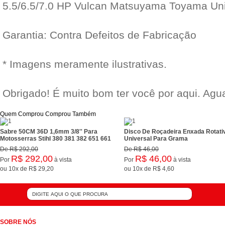
5.5/6.5/7.0 HP Vulcan Matsuyama Toyama Uni
Garantia: Contra Defeitos de Fabricação
* Imagens meramente ilustrativas.
Obrigado! É muito bom ter você por aqui. Ag
Quem Comprou Comprou Também
Sabre 50CM 36D 1,6mm 3/8'' Para
Disco De Roçadeira Enxada Rotativ
Motosserras Stihl 380 381 382 651 661
Universal Para Grama
De
R$ 292,00
De
R$ 46,00
R$ 292,00
R$ 46,00
Por
à vista
Por
à vista
ou
10x
de
R$ 29,20
ou
10x
de
R$ 4,60
SOBRE NÓS