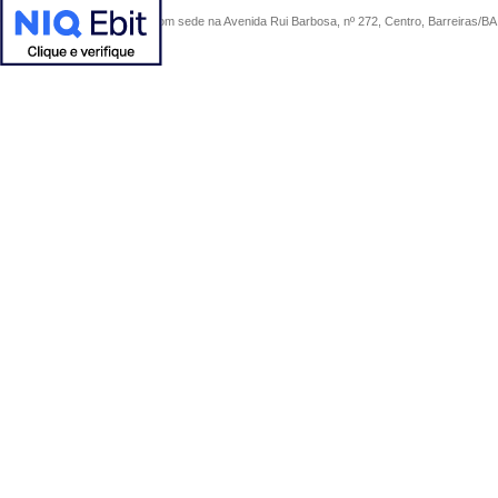
COMERCIAL SÃO PAULO, com sede na Avenida Rui Barbosa, nº 272, Centro, Barreiras/BA, 