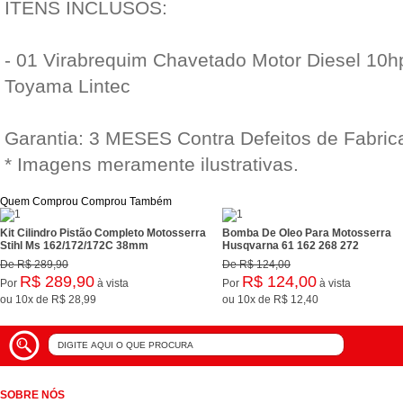
ITENS INCLUSOS:
- 01 Virabrequim Chavetado Motor Diesel 10hp
Toyama Lintec
Garantia: 3 MESES Contra Defeitos de Fabric
* Imagens meramente ilustrativas.
Quem Comprou Comprou Também
Kit Cilindro Pistão Completo Motosserra
Bomba De Oleo Para Motosserra
Stihl Ms 162/172/172C 38mm
Husqvarna 61 162 268 272
De
R$ 289,90
De
R$ 124,00
R$ 289,90
R$ 124,00
Por
à vista
Por
à vista
ou
10x
de
R$ 28,99
ou
10x
de
R$ 12,40
SOBRE NÓS