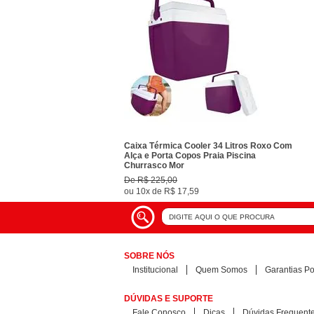
Caixa Térmica Cooler 34 Litros Roxo Com
Alça e Porta Copos Praia Piscina
Churrasco Mor
De
R$ 225,00
ou
10x
de
R$ 17,59
SOBRE NÓS
Institucional
Quem Somos
Garantias Pol
DÚVIDAS E SUPORTE
Fale Conosco
Dicas
Dúvidas Frequent