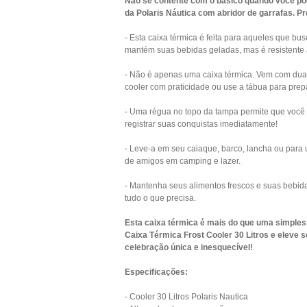
Não se contente com o básico quando você pod
da Polaris Náutica com abridor de garrafas. 
- Esta caixa térmica é feita para aqueles que b
mantém suas bebidas geladas, mas é resistente a i
- Não é apenas uma caixa térmica. Vem com duas 
cooler com praticidade ou use a tábua para prep
- Uma régua no topo da tampa permite que você
registrar suas conquistas imediatamente!
- Leve-a em seu caiaque, barco, lancha ou para u
de amigos em camping e lazer.
- Mantenha seus alimentos frescos e suas bebid
tudo o que precisa.
Esta caixa térmica é mais do que uma simples 
Caixa Térmica Frost Cooler 30 Litros e eleve
celebração única e inesquecível!
Especificações:
- Cooler 30 Litros Polaris Nautica