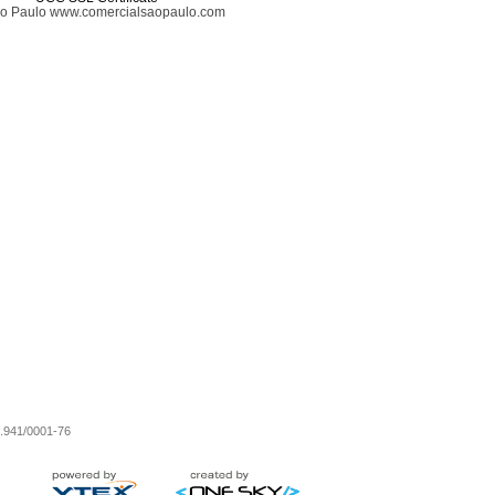
ão Paulo www.comercialsaopaulo.com
0.941/0001-76