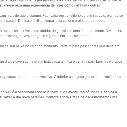
e ter o excepcional! Apresentamos a Caixa Térmica Frost Cooler 30 Litros
Prepare-se para uma experiência de lazer como nenhuma outra!
uscam mais do que o comum. Fabricada em polietileno de alto impacto, ela não só
mpactos. Prática e fácil de limpar, esta caixa é projetada para durar.
surpresas incríveis - um abridor de garrafas e uma tábua de carne. Divida seu
arar carnes, peixes, frangos e legumes em suas aventuras.
 meça seu peixe no calor do momento. Perfeito para pescadores que desejam
m dia de diversão na praia. Esta caixa térmica é perfeita para famílias e grupos
as geladas onde quer que você vá. O interior espaçoso garante que você tenha
caixa - é o acessório essencial para suas aventuras náuticas. Escolha a
 seu lazer a um novo patamar. Compre agora e faça de cada momento uma