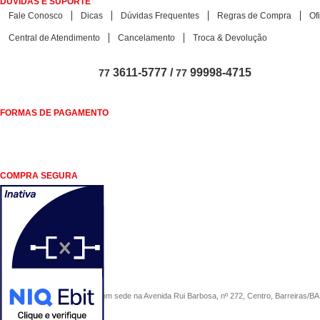
DÚVIDAS E SUPORTE
Fale Conosco
Dicas
Dúvidas Frequentes
Regras de Compra
Of
Central de Atendimento
Cancelamento
Troca & Devolução
3611-5777 /
99998-4715
77
77
FORMAS DE PAGAMENTO
COMPRA SEGURA
COMERCIAL SÃO PAULO, com sede na Avenida Rui Barbosa, nº 272, Centro, Barreiras/BA, 