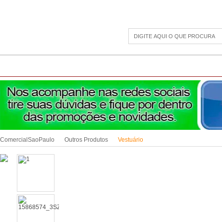
CAMPING
ESPORTE E LAZER
ACESSÓRIOS DIVERSOS
LINHA PET
JAR
ComercialSaoPaulo
Outros Produtos
Vestuário