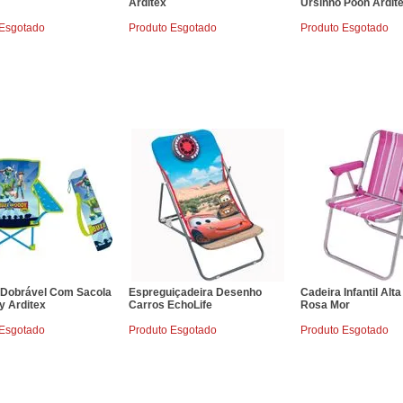
Arditex
Ursinho Pooh Ardit
 Esgotado
Produto Esgotado
Produto Esgotado
 Dobrável Com Sacola
Espreguiçadeira Desenho
Cadeira Infantil Alt
y Arditex
Carros EchoLife
Rosa Mor
 Esgotado
Produto Esgotado
Produto Esgotado