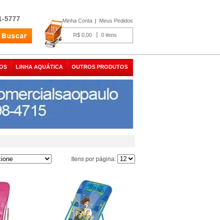
1-5777
Minha Conta
Meus Pedidos
R$ 0,00
0
OS
LINHA AQUÁTICA
OUTROS PRODUTOS
Itens por página:
Itens por página: