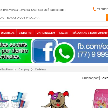
361
77
Já é cadastrado?
ja Bem Vindo à Comercial São Paulo
 DIVERSOS
LINHA PET
JARDINAGEM
LAZER
MÁQUINAS E EQUIPAMENT
alSaoPaulo
Camping
Cadeiras
Ordenar por:
Ordenar por: