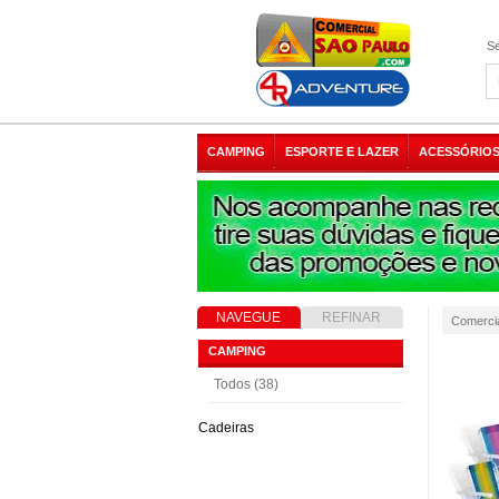
Se
CAMPING
ESPORTE E LAZER
ACESSÓRIOS
NAVEGUE
REFINAR
Comerci
RESULTADO
CAMPING
Todos (38)
Cadeiras