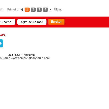
Primeiro
1
2
3
4
Último
AIS
UCC SSL Certificate
ão Paulo www.comercialsaopaulo.com