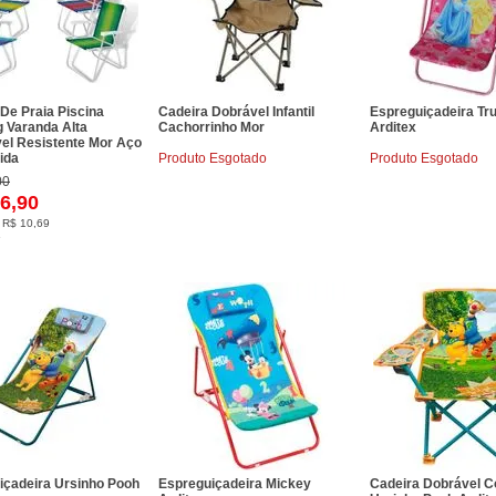
De Praia Piscina
Cadeira Dobrável Infantil
Espreguiçadeira Tr
 Varanda Alta
Cachorrinho Mor
Arditex
vel Resistente Mor Aço
ida
Produto Esgotado
Produto Esgotado
00
6,90
e
R$ 10,69
s
içadeira Ursinho Pooh
Espreguiçadeira Mickey
Cadeira Dobrável 