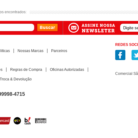
os encontrados:
os encontrados:
REDES SOCI
iticas
Nossas Marcas
Parceiros
es
Regras de Compra
Oficinas Autorizadas
Comercial S
Troca & Devolução
99998-4715