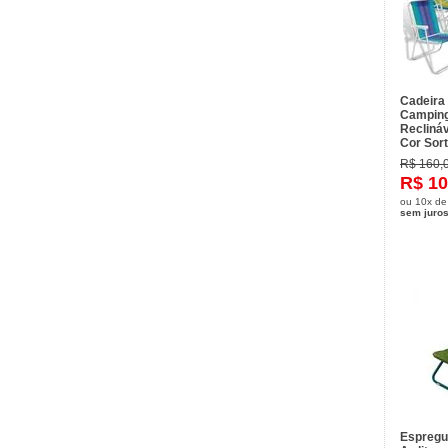
Cadeira 
Camping
Recliná
Cor Sort
R$ 160,
R$ 10
ou
10x
d
sem juro
Espregu