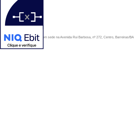
COMERCIAL SÃO PAULO, com sede na Avenida Rui Barbosa, nº 272, Centro, Barreiras/BA, 