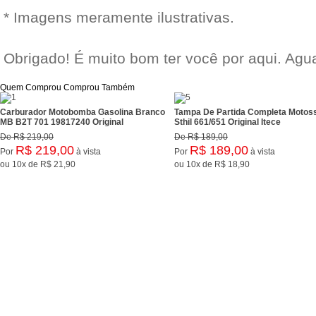
* Imagens meramente ilustrativas.
Obrigado! É muito bom ter você por aqui. Ag
Quem Comprou Comprou Também
Carburador Motobomba Gasolina Branco
Tampa De Partida Completa Motos
MB B2T 701 19817240 Original
Sthil 661/651 Original Itece
De
R$ 219,00
De
R$ 189,00
R$ 219,00
R$ 189,00
Por
à vista
Por
à vista
ou
10x
de
R$ 21,90
ou
10x
de
R$ 18,90