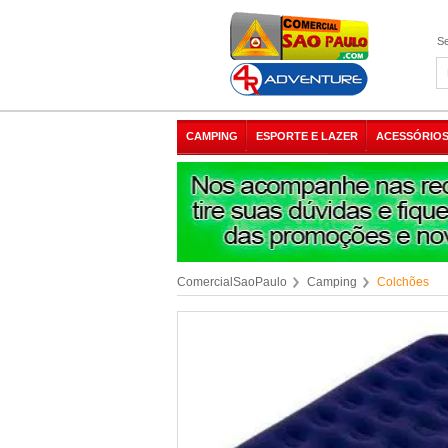
Se
CAMPING
ESPORTE E LAZER
ACESSÓRIOS
ComercialSaoPaulo
Camping
Colchões