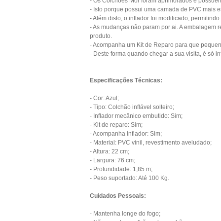
- Os Colchões Mor foram aprimorados e possuem
- Isto porque possui uma camada de PVC mais esp
- Além disto, o inflador foi modificado, permitind
- As mudanças não param por ai. A embalagem re
produto.
- Acompanha um Kit de Reparo para que pequeno
- Deste forma quando chegar a sua visita, é só in
Especificações Técnicas:
- Cor: Azul;
- Tipo: Colchão inflável solteiro;
- Inflador mecânico embutido: Sim;
- Kit de reparo: Sim;
- Acompanha inflador: Sim;
- Material: PVC vinil, revestimento aveludado;
- Altura: 22 cm;
- Largura: 76 cm;
- Profundidade: 1,85 m;
- Peso suportado: Até 100 Kg.
Cuidados Pessoais:
- Mantenha longe do fogo;