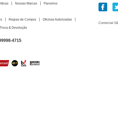
iticas
Nossas Marcas
Parceiros
es
Regras de Compra
Oficinas Autorizadas
Comercial S
Troca & Devolução
99998-4715