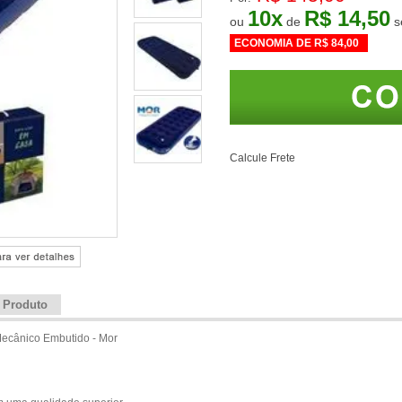
10
x
R$ 14,50
ou
de
ECONOMIA DE
R$ 84,00
Calcule Frete
e Produto
 Mecânico Embutido - Mor