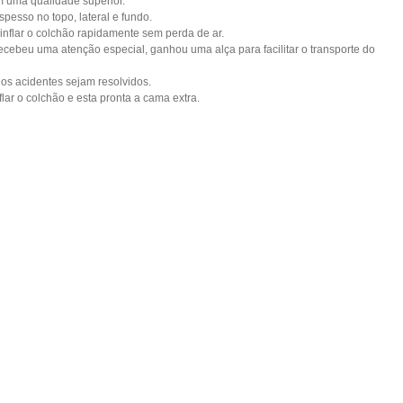
 uma qualidade superior.
esso no topo, lateral e fundo.
o inflar o colchão rapidamente sem perda de ar.
cebeu uma atenção especial, ganhou uma alça para facilitar o transporte do
s acidentes sejam resolvidos.
flar o colchão e esta pronta a cama extra.