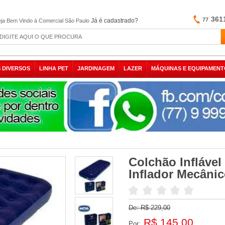
361
77
Já é cadastrado?
ja Bem Vindo à Comercial São Paulo
 DIVERSOS
LINHA PET
JARDINAGEM
LAZER
MÁQUINAS E EQUIPAMENT
Colchão Inflável
Inflador Mecâni
De:
R$ 229,00
R$ 145,00
Por: