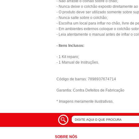
- Não arraste o colhão sobre o chão;
- Nunca deixe o colchão exposto diretamente ao 
- O produto deve ser utilizado somente sobre su
- Nunca salte sobre o colchão;
- Escolha um local para inflar no chão, livre de 
- Em ambientes externos coloque o colchão sobr
- Leia atentamente o manual antes de inflar o co
- Itens Inclusos:
- 1 Kit reparo;
- 1 Manual de Instruções.
Código de barras: 7898937674714
Garantia: Contra Defeitos de Fabricação
* Imagens meramente ilustrativas.
SOBRE NÓS