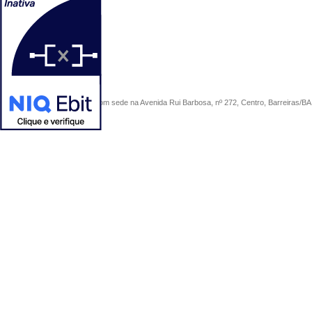
COMERCIAL SÃO PAULO, com sede na Avenida Rui Barbosa, nº 272, Centro, Barreiras/BA, 