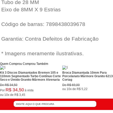
Tubo de 28 MM
Eixo de 8MM X 9 Estrias
Código de barras: 7898438039678
Garantia: Contra Defeitos de Fabricação
* Imagens meramente ilustrativas.
Quem Comprou Comprou Também
Kit 3 Discos Diamantados Bremen 105 e
Broca Diamantada 10mm Para
110mm Segmentado Turbo Contínuo Corte
Porcelanato Mármore Granito 6213
Seco e Úmido Granito Mármore Alvenaria
Cortag
De
R$ 34,50
De
R$ 69,00
R$ 34,50
ou
10x
de
R$ 5,22
Por
à vista
ou
10x
de
R$ 3,45