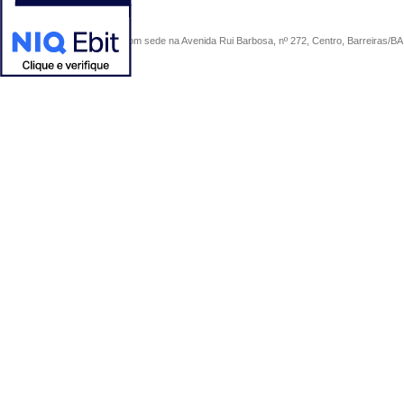
COMERCIAL SÃO PAULO, com sede na Avenida Rui Barbosa, nº 272, Centro, Barreiras/BA, 