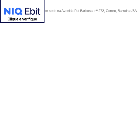
COMERCIAL SÃO PAULO, com sede na Avenida Rui Barbosa, nº 272, Centro, Barreiras/BA, 