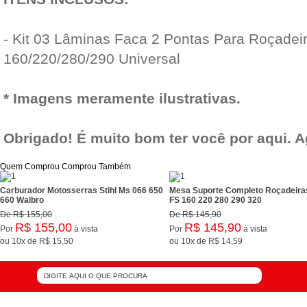
- Kit 03 Lâminas Faca 2 Pontas Para Roçadei
160/220/280/290 Universal
* Imagens meramente ilustrativas.
Obrigado! É muito bom ter você por aqui. 
Quem Comprou Comprou Também
Carburador Motosserras Stihl Ms 066 650
Mesa Suporte Completo Roçadeiras
660 Walbro
FS 160 220 280 290 320
De
R$ 155,00
De
R$ 145,90
R$ 155,00
R$ 145,90
Por
à vista
Por
à vista
ou
10x
de
R$ 15,50
ou
10x
de
R$ 14,59