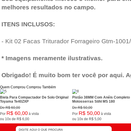
melhores resultados no campo.
ITENS INCLUSOS:
- Kit 02 Facas Triturador Forrageiro Gtm-1001
* Imagens meramente ilustrativas.
Obrigado! É muito bom ter você por aqui. 
Quem Comprou Comprou Também
Biela Para Compactador De Solo Original
Pistão 38MM Com Anéis Completo
Toyama Te40ZXP
Motosserras Stihl MS 180
De
R$ 60,00
De
R$ 50,00
R$ 60,00
R$ 50,00
Por
à vista
Por
à vista
ou
10x
de
R$ 6,00
ou
10x
de
R$ 5,00