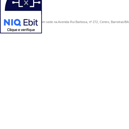
COMERCIAL SÃO PAULO, com sede na Avenida Rui Barbosa, nº 272, Centro, Barreiras/BA, 