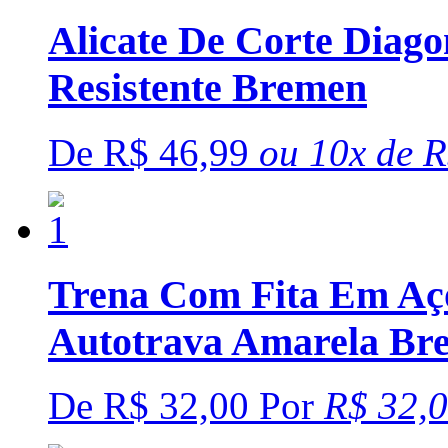
Alicate De Corte Diago
Resistente Bremen
De
R$ 46,99
ou
10x
de
R
Trena Com Fita Em A
Autotrava Amarela Br
De
R$ 32,00
Por
R$ 32,