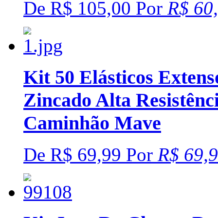
De
R$ 105,00
Por
R$ 60
Kit 50 Elásticos Ext
Zincado Alta Resistên
Caminhão Mave
De
R$ 69,99
Por
R$ 69,