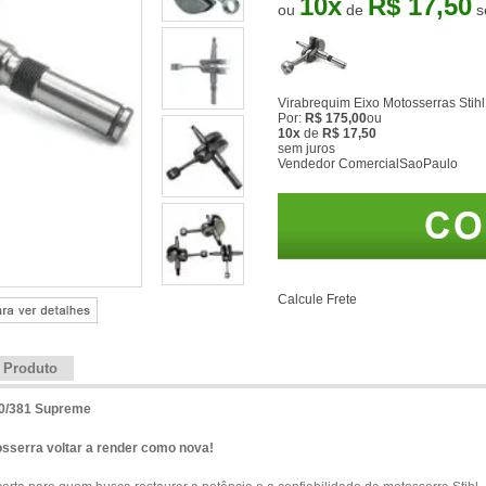
10
x
R$ 17,50
ou
de
Virabrequim Eixo Motosserras Sti
Por:
R$ 175,00
ou
10x
de
R$ 17,50
sem juros
Vendedor
ComercialSaoPaulo
Calcule Frete
e Produto
80/381 Supreme
osserra voltar a render como nova!