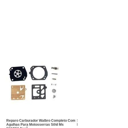
Reparo Carburador Walbro Completo Com
Sabre 30CM 12" 22 Dentes Par
Agulhas Para Motosserras Sthil Ms
Motosserra Stihl 170/180 Tekna