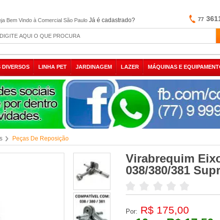
361
77
Já é cadastrado?
ja Bem Vindo à Comercial São Paulo
 DIVERSOS
LINHA PET
JARDINAGEM
LAZER
MÁQUINAS E EQUIPAMENT
s
Peças De Reposição
Virabrequim Eix
038/380/381 Sup
R$ 175,00
Por: