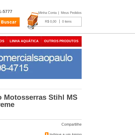
1-5777
Minha Conta
Meus Pedidos
R$ 0,00
0
OS
LINHA AQUÁTICA
OUTROS PRODUTOS
o Motosserras Stihl MS
reme
Compartilhe