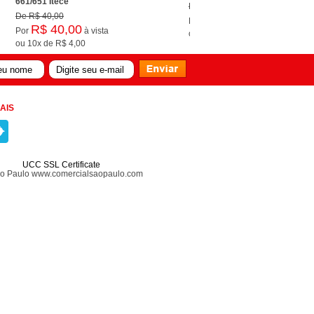
661/651 Itecê
De
R$ 65,00
De
R$ 40,00
R$ 65,00
Por
à vista
R$ 40,00
Por
à vista
ou
10x
de
R$ 6,50
ou
10x
de
R$ 4,00
AIS
UCC SSL Certificate
ão Paulo www.comercialsaopaulo.com