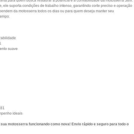
rta para quem busca restaurar a potência e a confiabilidade da motosserra Stihl.
, ele suporta condições de trabalho intenso, garantindo corte preciso e operação
dependem da motosserra todos os dias ou para quem deseja manter seu
tempo.
rabilidade
1
mento suave
381
mpenho ideais
 sua motosserra funcionando como nova! Envio rápido e seguro para todo o