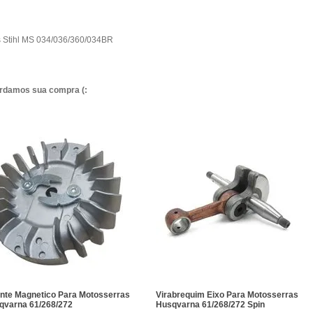
as Stihl MS 034/036/360/034BR
ardamos sua compra (:
ante Magnetico Para Motosserras
Virabrequim Eixo Para Motosserras
qvarna 61/268/272
Husqvarna 61/268/272 Spin