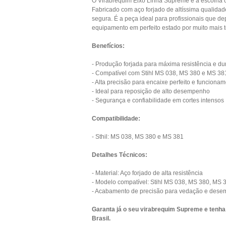
O Virabrequim Eixo Linha Supreme é a escolha ce
Fabricado com aço forjado de altíssima qualidade
segura. É a peça ideal para profissionais que 
equipamento em perfeito estado por muito mais 
Benefícios:
- Produção forjada para máxima resistência e du
- Compatível com Stihl MS 038, MS 380 e MS 38
- Alta precisão para encaixe perfeito e funciona
- Ideal para reposição de alto desempenho
- Segurança e confiabilidade em cortes intensos
Compatibilidade:
- Sthil: MS 038, MS 380 e MS 381
Detalhes Técnicos:
- Material: Aço forjado de alta resistência
- Modelo compatível: Stihl MS 038, MS 380, MS 
- Acabamento de precisão para vedação e dese
Garanta já o seu virabrequim Supreme e tenha
Brasil.