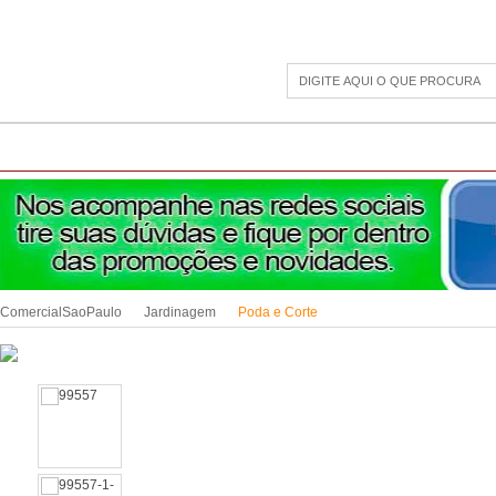
CAMPING
ESPORTE E LAZER
ACESSÓRIOS DIVERSOS
LINHA PET
JAR
ComercialSaoPaulo
Jardinagem
Poda e Corte