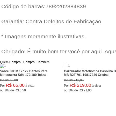
Código de barras:7892202884839
Garantia: Contra Defeitos de Fabricação
* Imagens meramente ilustrativas.
Obrigado! É muito bom ter você por aqui. Ag
Quem Comprou Comprou Também
Sabre 30CM 12" 22 Dentes Para
Carburador Motobomba Gasolina 
Motosserra Stihl 170/180 Tekna
MB B2T 701 19817240 Original
De
R$ 65,00
De
R$ 219,00
R$ 65,00
R$ 219,00
Por
à vista
Por
à vista
ou
10x
de
R$ 6,50
ou
10x
de
R$ 21,90