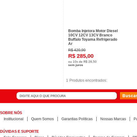
Bomba Injetora Motor Diesel
10CV 12CV 13CV Branco
Buffalo Toyama Refrigerado
Ar
R$ 420,90
R$ 285,00
ou
10x
de
R$ 28,50
sem juros
1
1
Produtos encontrados:
Produtos encontrados:
SOBRE NÓS
Institucional
Quem Somos
Garantias Politicas
Nossas Marcas
P
DÚVIDAS E SUPORTE