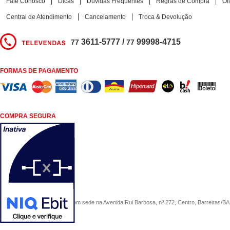
Fale Conosco
Dicas
Dúvidas Frequentes
Regras de Compra
Of
Central de Atendimento
Cancelamento
Troca & Devolução
3611-5777 /
99998-4715
77
77
FORMAS DE PAGAMENTO
COMPRA SEGURA
COMERCIAL SÃO PAULO, com sede na Avenida Rui Barbosa, nº 272, Centro, Barreiras/BA, 